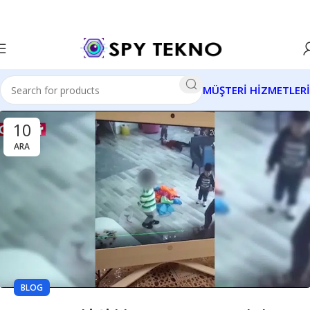
MÜŞTERİ HİZMETLERİ
10
ARA
BLOG