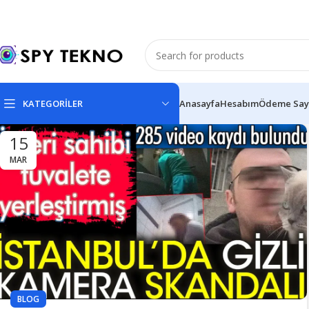
KATEGORİLER
Anasayfa
Hesabım
Ödeme Say
15
MAR
BLOG