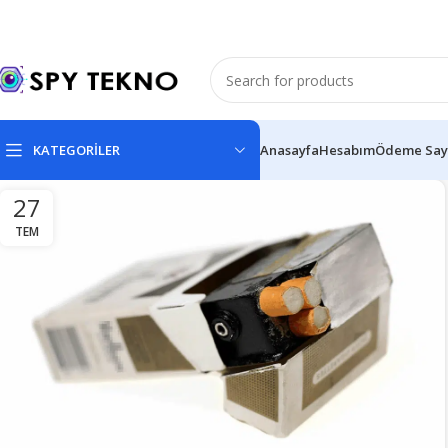
KATEGORİLER
Anasayfa
Hesabım
Ödeme Say
27
TEM