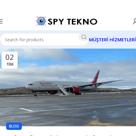
MÜŞTERİ HİZMETLERİ
02
TEM
BLOG