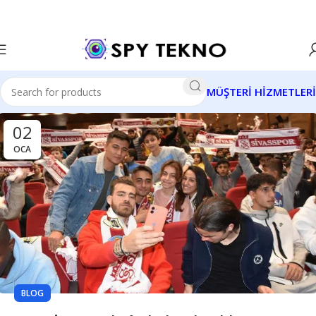
MÜŞTERİ HİZMETLERİ
02
OCA
BLOG