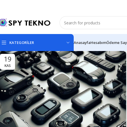
KATEGORİLER
Anasayfa
Hesabım
Ödeme Say
19
KAS