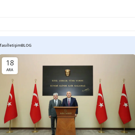
fası
İletişim
BLOG
18
ARA