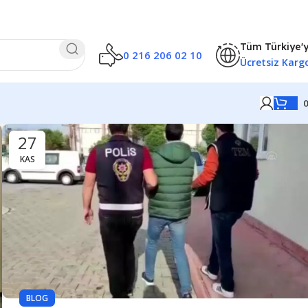
Tüm Türkiye'
0 216 206 02 10
Ücretsiz Karg
27
KAS
BLOG