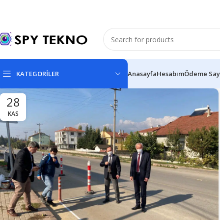
KATEGORİLER
Anasayfa
Hesabım
Ödeme Say
28
KAS