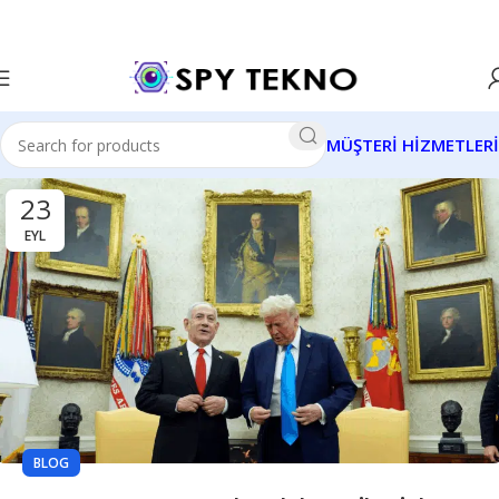
MÜŞTERİ HİZMETLERİ
23
EYL
BLOG