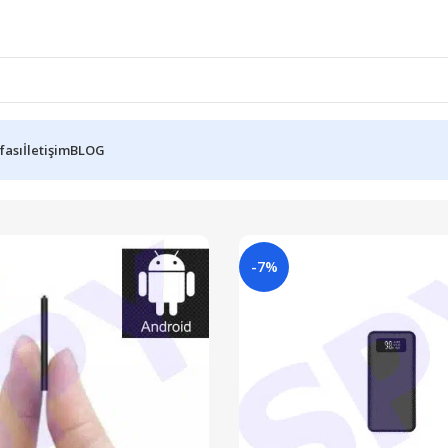
fası
İletişim
BLOG
-7%