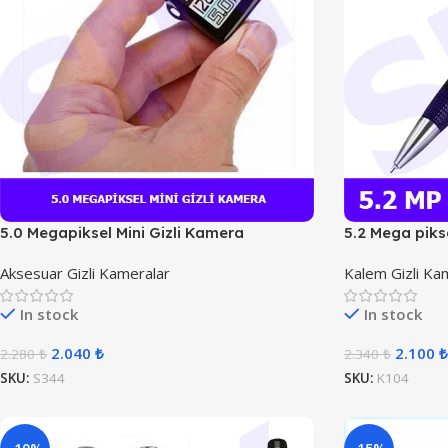
5.0 Megapiksel Mini Gizli Kamera
5.2 Mega piks
Aksesuar Gizli Kameralar
Kalem Gizli Ka
In stock
In stock
2.040
₺
2.100
₺
2.280
₺
2.340
₺
SKU:
S344
SKU:
K104