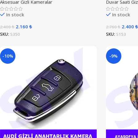
Aksesuar Gizli Kameralar
Duvar Saati Giz
In stock
In stock
2.160
₺
2.400
₺
2.400
₺
2.760
₺
SKU:
S350
SKU:
S153
-10%
-9%