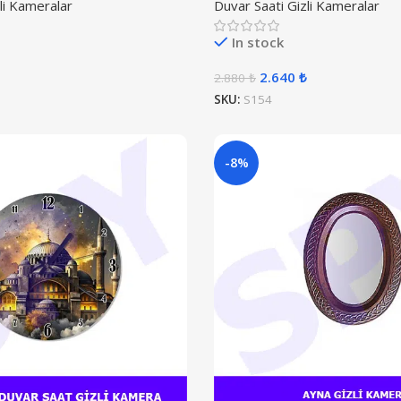
li Kameralar
Duvar Saati Gizli Kameralar
In stock
2.640
₺
2.880
₺
SKU:
S154
-8%