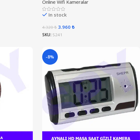
Online Wifi Kameralar
In stock
3.960
₺
4.320
₺
SKU:
S241
-8%