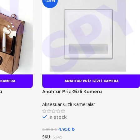
-29%
a
Anahtar Priz Gizli Kamera
Aksesuar Gizli Kameralar
In stock
4.950
₺
6.950
₺
SKU:
S345