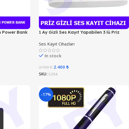
an Power Bank
1 Ay Gizli Ses Kayıt Yapabilen 3 lü Priz
Ses Kayıt Cihazları
In stock
2.400
₺
2.700
₺
SKU:
S204
-17%