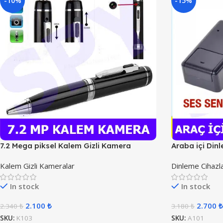
-10%
-15%
7.2 Mega piksel Kalem Gizli Kamera
Araba içi Din
Kalem Gizli Kameralar
Dinleme Cihazla
In stock
In stock
2.100
₺
2.700
₺
2.340
₺
3.180
₺
SKU:
K103
SKU:
A101