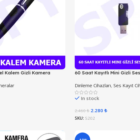
el Kalem Gizli Kamera
60 Saat Kayıtlı Mini Gizli Se
meralar
Dinleme Cihazları
,
Ses Kayıt Cih
In stock
2.280
₺
2.460
₺
SKU:
S202