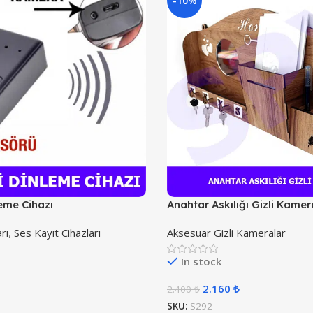
-10%
leme Cihazı
Anahtar Askılığı Gizli Kamer
rı
,
Ses Kayıt Cihazları
Aksesuar Gizli Kameralar
In stock
2.160
₺
2.400
₺
SKU:
S292