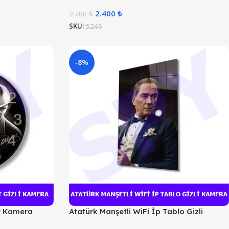
2.400
₺
2.700
₺
SKU:
S246
-8%
t Kamera
Atatürk Manşetli WiFi İp Tablo Gizli
Kamera