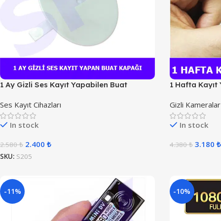
1 Ay Gizli Ses Kayıt Yapabilen Buat
1 Hafta Kayıt
Kapağı
Ses Kayıt Cihazları
Gizli Kameralar
In stock
In stock
2.400
₺
3.180
₺
2.580
₺
4.380
₺
SKU:
S205
-11%
-10%