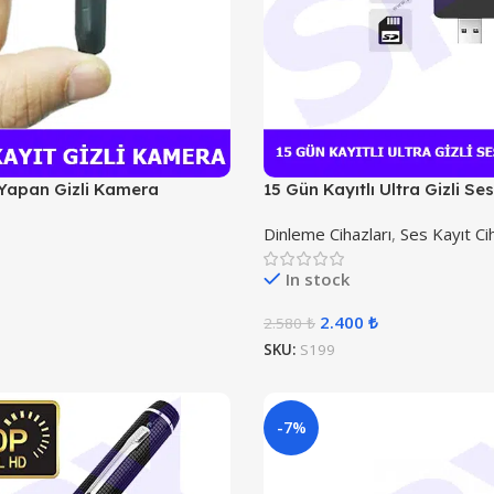
 Yapan Gizli Kamera
15 Gün Kayıtlı Ultra Gizli Se
Dinleme Cihazları
,
Ses Kayıt Cih
In stock
2.400
₺
2.580
₺
SKU:
S199
-7%