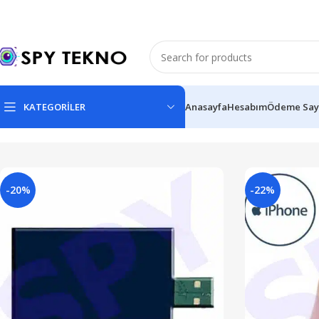
KATEGORİLER
Anasayfa
Hesabım
Ödeme Say
-20%
-22%