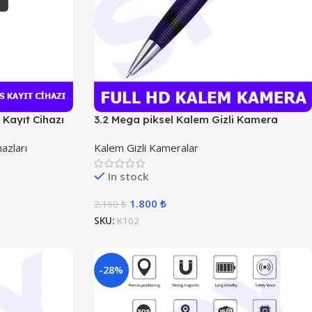
s Kayıt Cihazı
3.2 Mega piksel Kalem Gizli Kamera
azları
Kalem Gizli Kameralar
In stock
1.800
₺
2.160
₺
SKU:
K102
-28%