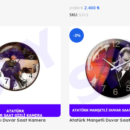
2.400
₺
2.580
₺
SKU:
S313
-8%
lı Duvar Saat Kamera
Atatürk Manşetli Duvar Saa