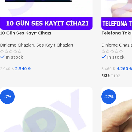
10 Gün Ses Kayıt Cihazı
Telefona Takı
Dinleme Cihazları
,
Ses Kayıt Cihazları
Dinleme Cihazla
In stock
In stock
2.340
₺
4.260
₺
2.940
₺
5.460
₺
SKU:
T102
-7%
-27%