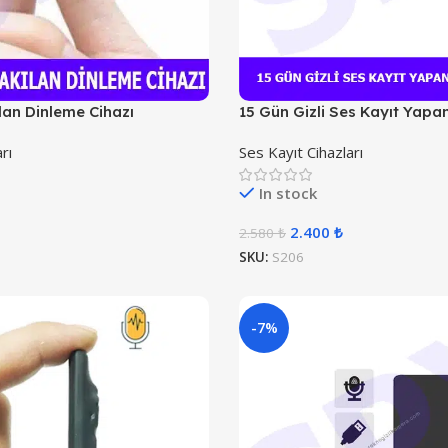
lan Dinleme Cihazı
15 Gün Gizli Ses Kayıt Yap
rı
Ses Kayıt Cihazları
In stock
2.400
₺
2.580
₺
SKU:
S206
-7%