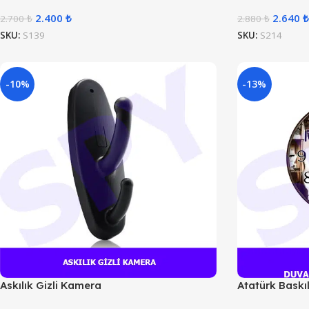
2.400
₺
2.640
₺
2.700
₺
2.880
₺
SKU:
S139
SKU:
S214
-10%
-13%
Askılık Gizli Kamera
Atatürk Baskı