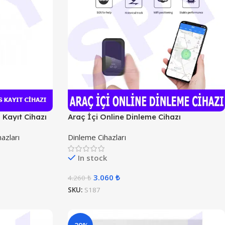
s Kayıt Cihazı
Araç İçi Online Dinleme Cihazı
azları
Dinleme Cihazları
In stock
3.060
₺
4.260
₺
SKU:
S187