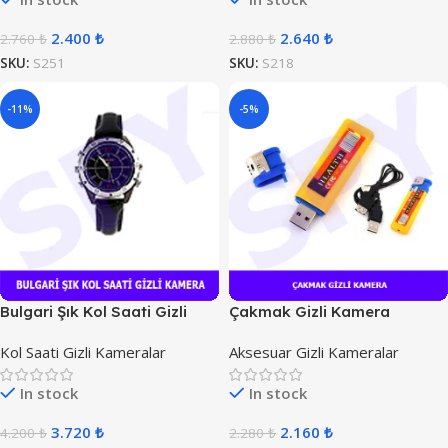
2.400
₺
2.640
₺
2.760
₺
2.880
₺
SKU:
S251
SKU:
S218
-11%
-5%
Bulgari Şık Kol Saati Gizli
Çakmak Gizli Kamera
Kamera
Kol Saati Gizli Kameralar
Aksesuar Gizli Kameralar
In stock
In stock
3.720
₺
2.160
₺
4.200
₺
2.280
₺