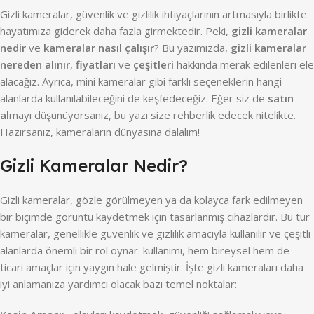
Gizli kameralar, güvenlik ve gizlilik ihtiyaçlarının artmasıyla birlikte
hayatımıza giderek daha fazla girmektedir. Peki,
gizli kameralar
nedir
ve
kameralar nasıl çalışır
? Bu yazımızda,
gizli kameralar
nereden alınır
,
fiyatları
ve
çeşitleri
hakkında merak edilenleri ele
alacağız. Ayrıca, mini kameralar gibi farklı seçeneklerin hangi
alanlarda kullanılabileceğini de keşfedeceğiz. Eğer siz de
satın
al
mayı düşünüyorsanız, bu yazı size rehberlik edecek nitelikte.
Hazırsanız, kameraların dünyasına dalalım!
Gizli Kameralar Nedir?
Gizli kameralar, gözle görülmeyen ya da kolayca fark edilmeyen
bir biçimde görüntü kaydetmek için tasarlanmış cihazlardır. Bu tür
kameralar, genellikle güvenlik ve gizlilik amacıyla kullanılır ve çeşitli
alanlarda önemli bir rol oynar. kullanımı, hem bireysel hem de
ticari amaçlar için yaygın hale gelmiştir. İşte gizli kameraları daha
iyi anlamanıza yardımcı olacak bazı temel noktalar: